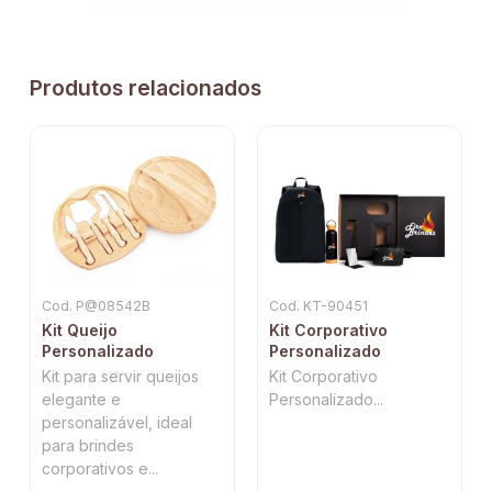
Produtos relacionados
Cod. P@08542B
Cod. KT-90451
Kit Queijo
Kit Corporativo
Personalizado
Personalizado
Kit para servir queijos
Kit Corporativo
elegante e
Personalizado...
personalizável, ideal
para brindes
corporativos e...