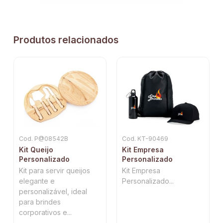
Produtos relacionados
Cod. P@08542B
Cod. KT-90469
Kit Queijo
Kit Empresa
Personalizado
Personalizado
Kit para servir queijos
Kit Empresa
elegante e
Personalizado...
personalizável, ideal
para brindes
corporativos e...