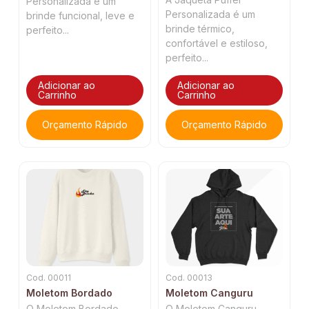
Personalizada é um
Personalizada é um
brinde funcional, leve e
brinde térmico,
perfeito...
confortável e estiloso,
perfeito...
Adicionar ao
Adicionar ao
Carrinho
Carrinho
Orçamento Rápido
Orçamento Rápido
Cod. 00011
Cod. 00013
Moletom Bordado
Moletom Canguru
O Moletom Bordado
O Moletom Canguru