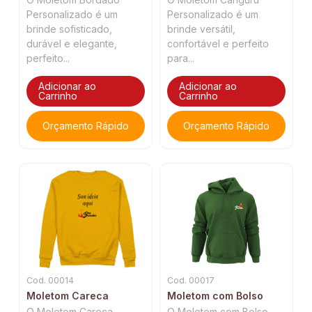
Personalizado é um
Personalizado é um
brinde sofisticado,
brinde versátil,
durável e elegante,
confortável e perfeito
perfeito...
para...
Adicionar ao
Adicionar ao
Carrinho
Carrinho
Orçamento Rápido
Orçamento Rápido
Cod. 00014
Cod. 00017
Moletom Careca
Moletom com Bolso
O Moletom Careca
O Moletom com Bolso