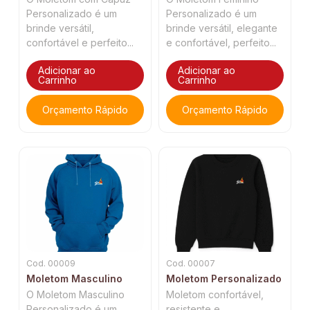
Personalizado é um
Personalizado é um
brinde versátil,
brinde versátil, elegante
confortável e perfeito...
e confortável, perfeito...
Adicionar ao
Adicionar ao
Carrinho
Carrinho
Orçamento Rápido
Orçamento Rápido
Cod. 00009
Cod. 00007
Moletom Masculino
Moletom Personalizado
O Moletom Masculino
Moletom confortável,
Personalizado é um
resistente e