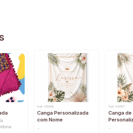
s
Cod. CG006
Cod. CG007
ada
Canga Personalizada
Canga de 
com Nome
Personali
da
ombina
...
...