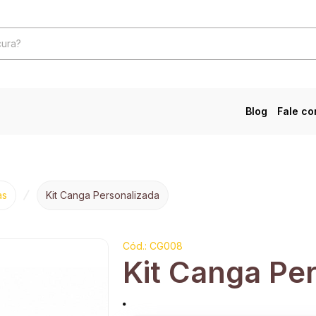
Blog
Fale c
as
Kit Canga Personalizada
Cód.: CG008
Kit Canga Pe