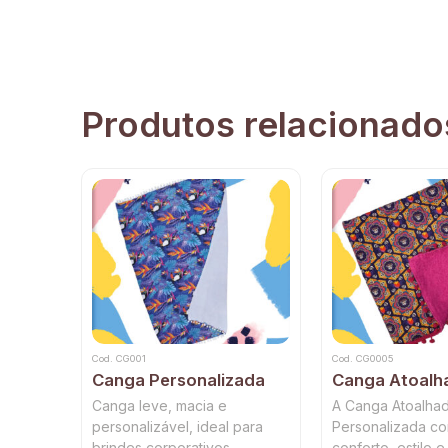
Produtos relacionado
Cod. CG001
Cod. CG0005
Canga Personalizada
Canga Atoalh
Canga leve, macia e
A Canga Atoalha
personalizável, ideal para
Personalizada c
brindes corporativos,
conforto, estilo e