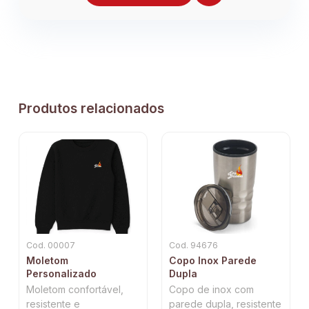
Produtos relacionados
Cod. 00007
Cod. 94676
Moletom
Copo Inox Parede
Personalizado
Dupla
Moletom confortável,
Copo de inox com
resistente e
parede dupla, resistente