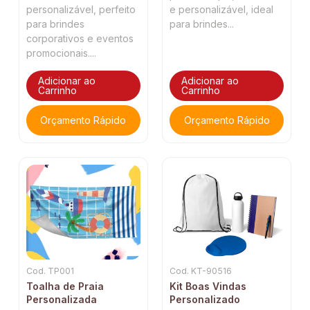
personalizável, perfeito
e personalizável, ideal
para brindes
para brindes...
corporativos e eventos
promocionais....
Adicionar ao
Adicionar ao
Carrinho
Carrinho
Orçamento Rápido
Orçamento Rápido
Cod. TP001
Cod. KT-90516
Toalha de Praia
Kit Boas Vindas
Personalizada
Personalizado