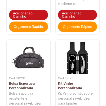
moderno e...
Adicionar ao
Adicionar ao
Carrinho
Carrinho
Orçamento Rápido
Orçamento Rápido
Cod. 08231
Cod. 11871
Bolsa Esportiva
Kit Vinho
Personalizada
Personalizado
Bolsa esportiva
Kit Vinho sofisticado e
resistente e
personalizável, ideal
personalizável, ideal
para brindes