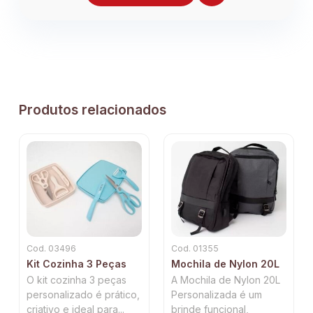
Produtos relacionados
Cod. 03496
Cod. 01355
Kit Cozinha 3 Peças
Mochila de Nylon 20L
O kit cozinha 3 peças
A Mochila de Nylon 20L
personalizado é prático,
Personalizada é um
criativo e ideal para...
brinde funcional,