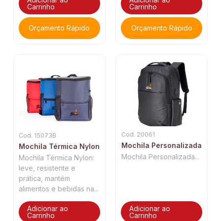
Carrinho
Carrinho
Orçamento Rápido
Orçamento Rápido
Cod. 20061
Cod. 15073B
Mochila Personalizada
Mochila Térmica Nylon
Mochila Personalizada...
Mochila Térmica Nylon:
leve, resistente e
prática, mantém
alimentos e bebidas na...
Adicionar ao
Adicionar ao
Carrinho
Carrinho