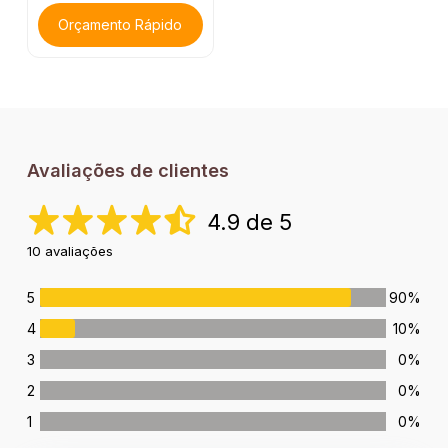
Orçamento Rápido
Avaliações de clientes
4.9 de 5
10 avaliações
5
90%
4
10%
3
0%
2
0%
1
0%