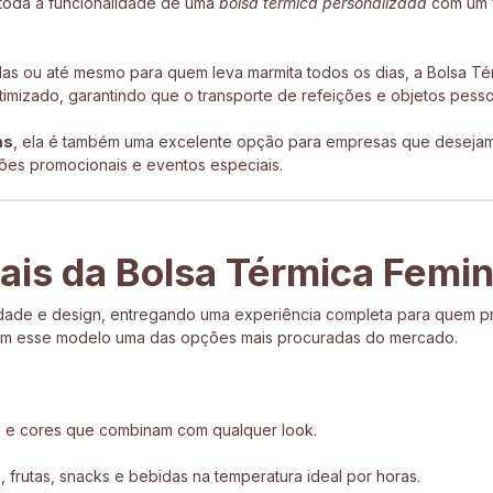
 toda a funcionalidade de uma
bolsa térmica personalizada
com um v
idas ou até mesmo para quem leva marmita todos os dias, a Bolsa Té
mizado, garantindo que o transporte de refeições e objetos pessoa
as
, ela é também uma excelente opção para empresas que desejam 
ões promocionais e eventos especiais.
iais da Bolsa Térmica Femin
idade e design, entregando uma experiência completa para quem prec
nam esse modelo uma das opções mais procuradas do mercado.
es e cores que combinam com qualquer look.
 frutas, snacks e bebidas na temperatura ideal por horas.