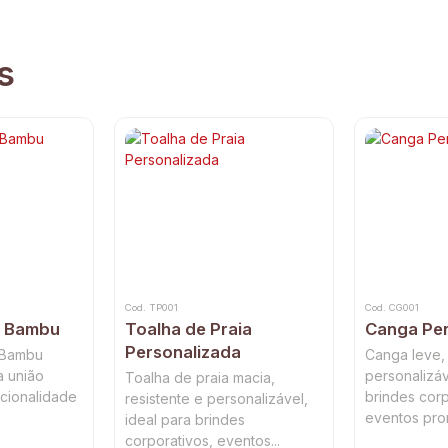
s
Cod. TP001
Cod. CG001
o Bambu
Toalha de Praia
Canga Per
Personalizada
 Bambu
Canga leve,
a união
personalizáv
Toalha de praia macia,
ncionalidade
brindes corp
resistente e personalizável,
eventos prom
ideal para brindes
corporativos, eventos...