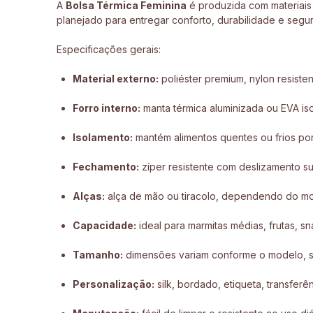
A
Bolsa Térmica Feminina
é produzida com materiais 
planejado para entregar conforto, durabilidade e segur
Especificações gerais:
Material externo:
poliéster premium, nylon resisten
Forro interno:
manta térmica aluminizada ou EVA i
Isolamento:
mantém alimentos quentes ou frios po
Fechamento:
zíper resistente com deslizamento s
Alças:
alça de mão ou tiracolo, dependendo do mo
Capacidade:
ideal para marmitas médias, frutas, 
Tamanho:
dimensões variam conforme o modelo, se
Personalização:
silk, bordado, etiqueta, transfer