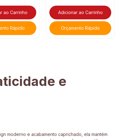
r ao Carrinho
Adicionar ao Carrinho
ento Rápido
Orçamento Rápido
aticidade e
design moderno e acabamento caprichado, ela mantém