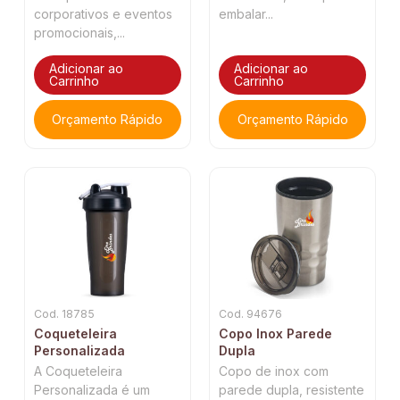
corporativos e eventos
embalar...
promocionais,...
Adicionar ao
Adicionar ao
Carrinho
Carrinho
Orçamento Rápido
Orçamento Rápido
Cod. 18785
Cod. 94676
Coqueteleira
Copo Inox Parede
Personalizada
Dupla
A Coqueteleira
Copo de inox com
Personalizada é um
parede dupla, resistente